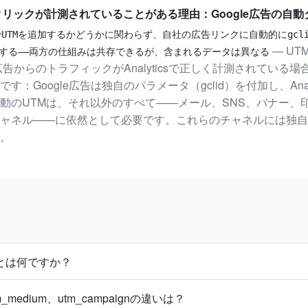
クリックが計測されていることがある理由：Google広告の自動
でUTMを追加するかどうかに関わらず、自社の広告リンクに自動的にgclid（G
— U
加する——両方の仕組みは共存できるが、含まれるデータは異なる
e広告からのトラフィックがAnalyticsで正しく計測されている
：Google広告は独自のパラメータ（gclid）を付加し、Anal
動のUTMは、それ以外のすべて——メール、SNS、バナー、印刷
ャネル——に依然として必要です。これらのチャネルには独自
。
とは何ですか？
tm_medium、utm_campaignの違いは？