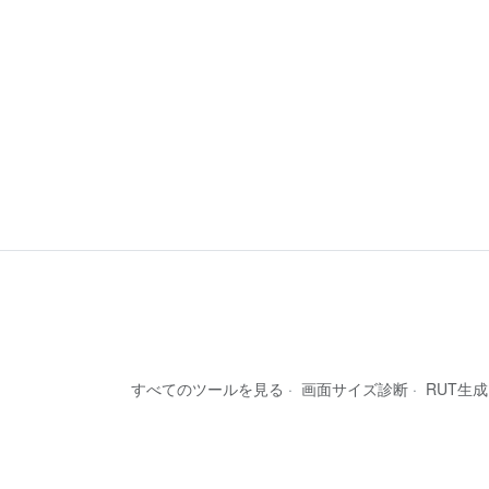
すべてのツールを見る
·
画面サイズ診断
·
RUT生