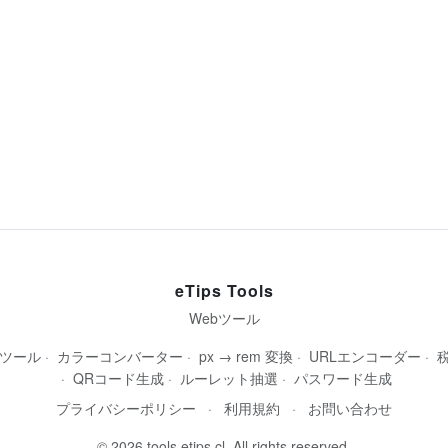
eTips Tools
Webツール
成ツール
·
カラーコンバーター
·
px → rem 変換
·
URLエンコーダー
·
·
QRコード生成
·
ルーレット抽選
·
パスワード生成
プライバシーポリシー
·
利用規約
·
お問い合わせ
© 2026 tools.etips.cl. All rights reserved.