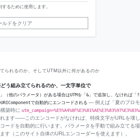
区別するために使用します。
ールドをクリア
立てられるのか、そしてUTM以外に何があるのか
際どう組み立てられるのか、一文字単位で
?」（他のパラメータ）がある場合はUTMを「&」で追加し、なければ「?
— 例えば「夏のプロモ
eURIComponentで自動的にエンコードされる
L構築時に
utm_campaign=%E5%A4%8F%E3%81%AE%E3%83%97%E3%83%
れます——このエンコードがなければ、特殊文字がURLを壊
コードを自動的に行います。パラメータを手動で組み立てる場
ます（このサイト自体のURLエンコーダーを使えます）。