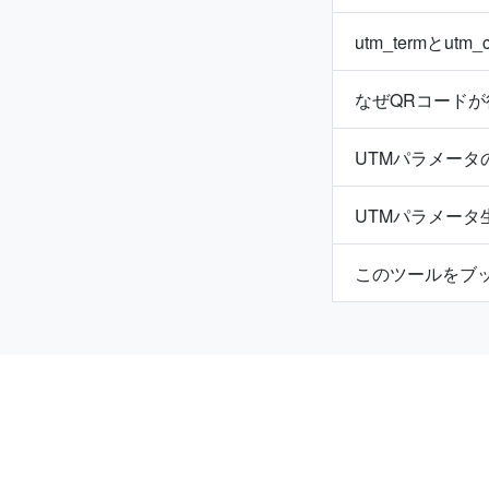
utm_termとu
なぜQRコード
UTMパラメータ
UTMパラメー
このツールをブ