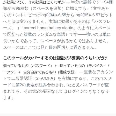
— 半分は誤解です：94種
か効果がなく、その効果はごくわずか
類から95種類（スペースを追加）に増えても、1文字あた
りのエントロピーはlog2(94)≈6.55からlog2(95)≈6.57ビット
へとほぼ変わりません。実際に効果があるのは「パスフレ
ーズ」（「correct horse battery staple」のようにスペース
で区切った複数のランダムな単語）です——強いのは単に
長いからであって、スペースがあるからではありません。
スペースはここでは見た目の区切りに過ぎません。
このツールがカバーするのは認証の3要素のうち1つだけ
知っているもの（パスワード）＋ 持っているもの（デバイス・ト
— 重要なアカウン
ークン）＋ 自分自身であるもの（指紋や顔）
トで二段階認証（2FA/MFA）を有効にすると、このパスワ
ードに第2の要素が組み合わされ、たとえパスワードが盗
まれても、その第2の要素なしではログインできなくなり
ます。