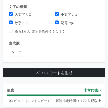
文字の種類
大文字
小文字
A–Z
a–z
数字
記号
0–9
!@#…
紛らわしい文字を除外
0 O 1 l I
生成数
パスワードを生成
強度
非常に強い
103
ビット（エントロピー）
·
解読推定時間:
> 100 世紀以上