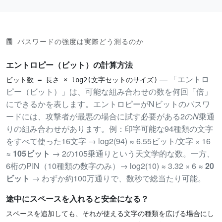
パスワードの強度は実際どう測るのか
エントロピー（ビット）の計算方法
— 「エントロ
ビット数 = 長さ × log2(文字セットのサイズ)
ピー（ビット）」は、可能な組み合わせの数を何回「倍」
にできるかを表します。エントロピーがNビットのパスワ
ードには、攻撃者が最悪の場合に試す必要がある2の
N
乗通
りの組み合わせがあります。例：印字可能な94種類の文字
をすべて使った16文字 → log2(94) ≈ 6.55ビット/文字 × 16
≈
105ビット
→ 2の105乗通りという天文学的な数。一方、
6桁のPIN（10種類の数字のみ）→ log2(10) ≈ 3.32 × 6 ≈
20
ビット
→ わずか約100万通りで、数秒で総当たり可能。
途中にスペースを入れると安全になる？
スペースを追加しても、それが使える文字の種類を広げる場合にし