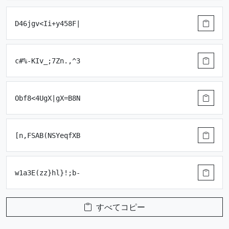
D46jgv<Ii+y458F|
c#%-KIv_;7Zn.,^3
Obf8<4UgX|gX=B8N
[n,FSAB(NSYeqfXB
w1a3E(zz}hl}!;b-
すべてコピー