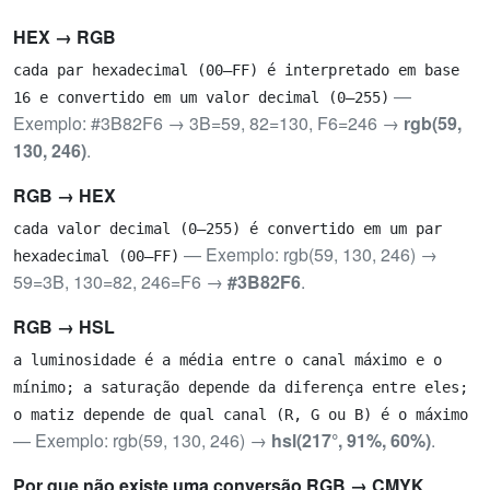
HEX → RGB
cada par hexadecimal (00–FF) é interpretado em base
—
16 e convertido em um valor decimal (0–255)
Exemplo: #3B82F6 → 3B=59, 82=130, F6=246 →
rgb(59,
130, 246)
.
RGB → HEX
cada valor decimal (0–255) é convertido em um par
— Exemplo: rgb(59, 130, 246) →
hexadecimal (00–FF)
59=3B, 130=82, 246=F6 →
#3B82F6
.
RGB → HSL
a luminosidade é a média entre o canal máximo e o
mínimo; a saturação depende da diferença entre eles;
o matiz depende de qual canal (R, G ou B) é o máximo
— Exemplo: rgb(59, 130, 246) →
hsl(217°, 91%, 60%)
.
Por que não existe uma conversão RGB → CMYK