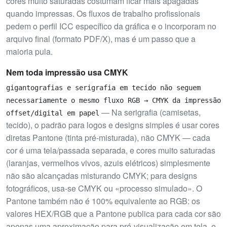
cores muito saturadas costumam ficar mais apagadas
quando impressas. Os fluxos de trabalho profissionais
pedem o perfil ICC específico da gráfica e o incorporam no
arquivo final (formato PDF/X), mas é um passo que a
maioria pula.
Nem toda impressão usa CMYK
gigantografias e serigrafia em tecido não seguem
necessariamente o mesmo fluxo RGB → CMYK da impressão
— Na serigrafia (camisetas,
offset/digital em papel
tecido), o padrão para logos e designs simples é usar cores
diretas Pantone (tinta pré-misturada), não CMYK — cada
cor é uma tela/passada separada, e cores muito saturadas
(laranjas, vermelhos vivos, azuis elétricos) simplesmente
não são alcançadas misturando CMYK; para designs
fotográficos, usa-se CMYK ou «processo simulado». O
Pantone também não é 100% equivalente ao RGB: os
valores HEX/RGB que a Pantone publica para cada cor são
apenas uma aproximação para pré-visualização em tela, e