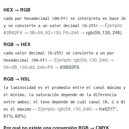
HEX → RGB
cada par hexadecimal (00–FF) se interpreta en base 16
— Ejemplo:
y se convierte a un valor decimal (0–255)
#3B82F6 → 3B=59, 82=130, F6=246 →
rgb(59, 130, 246)
.
RGB → HEX
cada valor decimal (0–255) se convierte a un par
— Ejemplo: rgb(59, 130, 246) →
hexadecimal (00–FF)
59=3B, 130=82, 246=F6 →
#3B82F6
.
RGB → HSL
la luminosidad es el promedio entre el canal máximo y
el mínimo; la saturación depende de la diferencia
entre ambos; el tono depende de cuál canal (R, G o B)
— Ejemplo: rgb(59, 130, 246) →
hsl(217°,
es el máximo
91%, 60%)
.
Por qué no existe una conversión RGB → CMYK