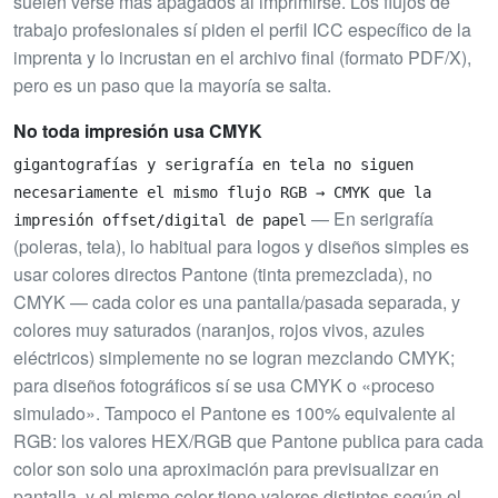
suelen verse más apagados al imprimirse. Los flujos de
trabajo profesionales sí piden el perfil ICC específico de la
imprenta y lo incrustan en el archivo final (formato PDF/X),
pero es un paso que la mayoría se salta.
No toda impresión usa CMYK
gigantografías y serigrafía en tela no siguen
necesariamente el mismo flujo RGB → CMYK que la
— En serigrafía
impresión offset/digital de papel
(poleras, tela), lo habitual para logos y diseños simples es
usar colores directos Pantone (tinta premezclada), no
CMYK — cada color es una pantalla/pasada separada, y
colores muy saturados (naranjos, rojos vivos, azules
eléctricos) simplemente no se logran mezclando CMYK;
para diseños fotográficos sí se usa CMYK o «proceso
simulado». Tampoco el Pantone es 100% equivalente al
RGB: los valores HEX/RGB que Pantone publica para cada
color son solo una aproximación para previsualizar en
pantalla, y el mismo color tiene valores distintos según el