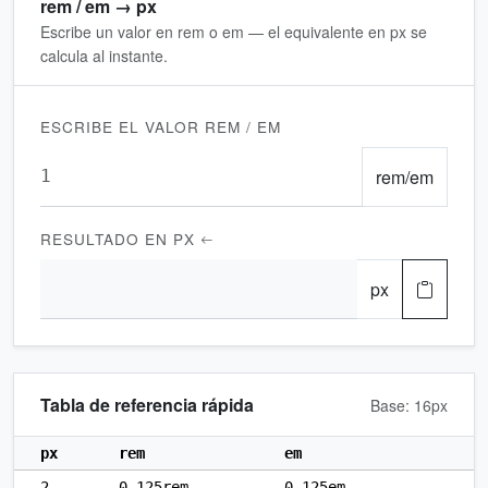
rem / em → px
Escribe un valor en rem o em — el equivalente en px se
calcula al instante.
ESCRIBE EL VALOR REM / EM
rem/em
RESULTADO EN PX
px
Tabla de referencia rápida
Base:
16
px
px
rem
em
2
0.125rem
0.125em