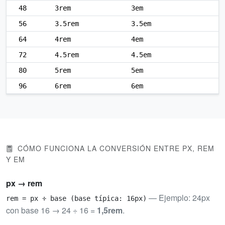
48
3rem
3em
56
3.5rem
3.5em
64
4rem
4em
72
4.5rem
4.5em
80
5rem
5em
96
6rem
6em
CÓMO FUNCIONA LA CONVERSIÓN ENTRE PX, REM
Y EM
px → rem
— Ejemplo: 24px
rem = px ÷ base (base típica: 16px)
con base 16 → 24 ÷ 16 =
1,5rem
.