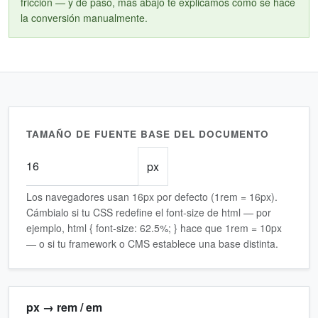
fricción — y de paso, más abajo te explicamos cómo se hace
la conversión manualmente.
TAMAÑO DE FUENTE BASE DEL DOCUMENTO
px
Los navegadores usan 16px por defecto (1rem = 16px).
Cámbialo si tu CSS redefine el font-size de html — por
ejemplo, html { font-size: 62.5%; } hace que 1rem = 10px
— o si tu framework o CMS establece una base distinta.
px → rem / em